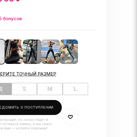
5 бонусов
ЕРИТЕ ТОЧНЫЙ РАЗМЕР
S
S
M
L
ЕДОМИТЬ О ПОСТУПЛЕНИИ
аспродан, но скоро будет в
! Оставьте заявку, и мы сразу
м вам — успейте первыми!