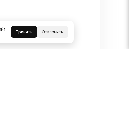
айт
Принять
Отклонить