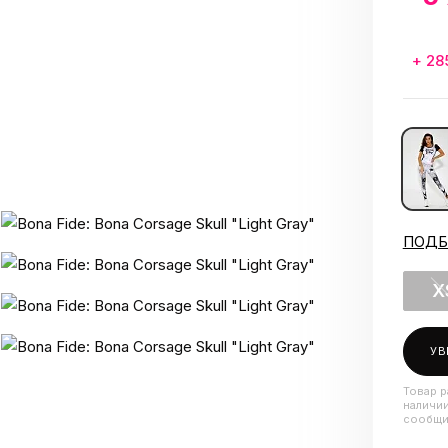
+ 28
ПОДБ
X
УВ
Товар р
наличии
сообщи