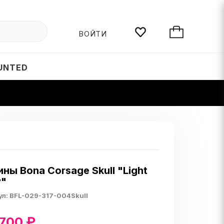
ВОЙТИ
UNTED
ны Bona Corsage Skull "Light
y"
ул:
BFL-029-317-004Skull
 700
₽